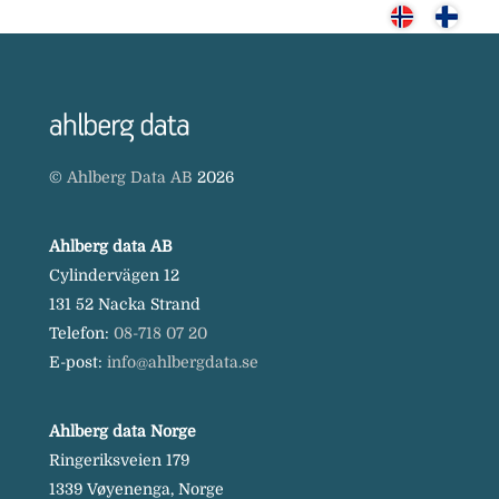
Skip
to
content
©
Ahlberg Data AB
2026
Ahlberg data AB
Cylindervägen 12
131 52 Nacka Strand
Telefon:
08-718 07 20
E-post:
info@ahlbergdata.se
Ahlberg data Norge
Ringeriksveien 179
1339 Vøyenenga, Norge