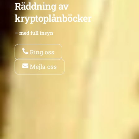
Räddning av
kryptoplånböcker
– med full insyn
Ring oss
Mejla oss